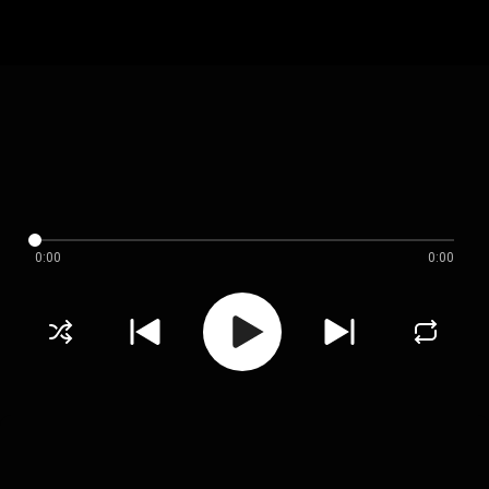
0:00
0:00