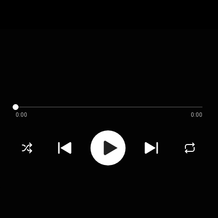
0:00
0:00