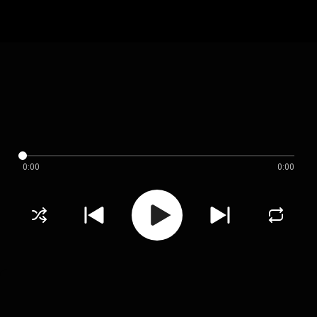
0:00
0:00