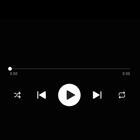
0:00
0:00