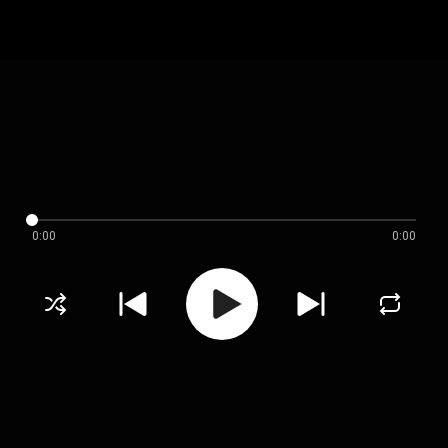
0:00
0:00