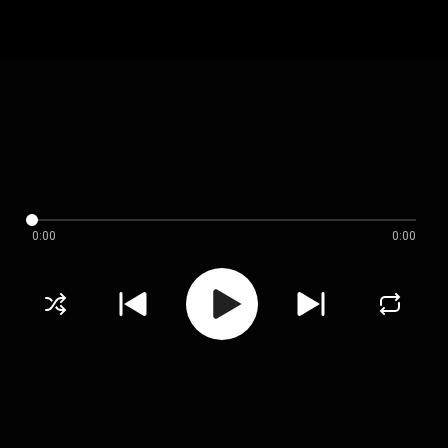
0:00
0:00