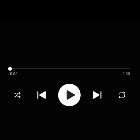
0:00
0:00