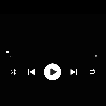
0:00
0:00