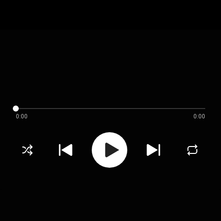
0:00
0:00