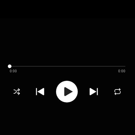
0:00
0:00