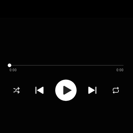
0:00
0:00