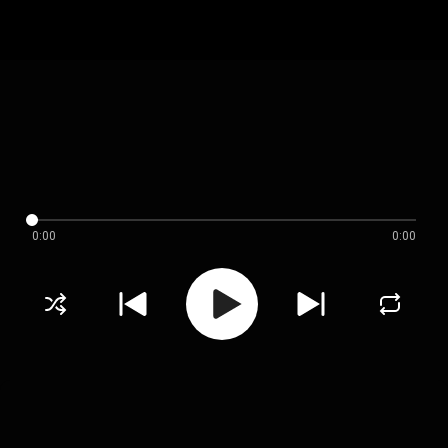
0:00
0:00