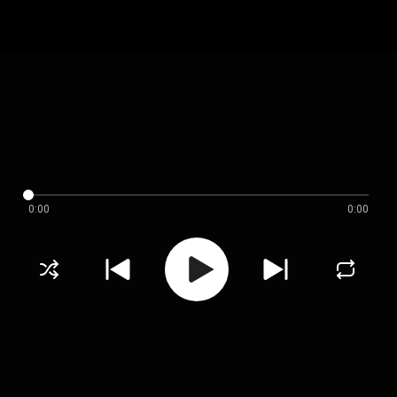
0:00
0:00