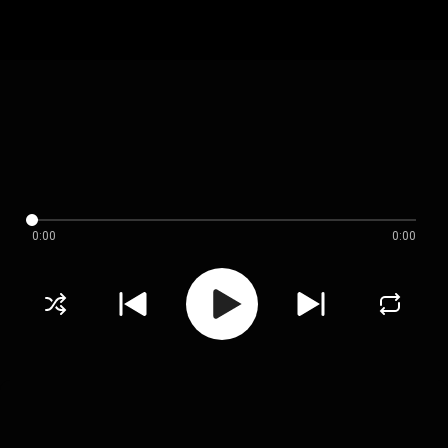
0:00
0:00