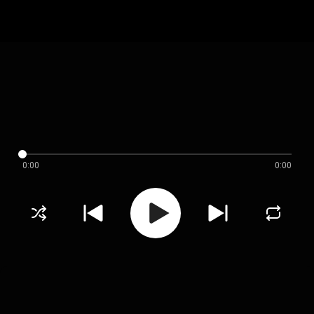
0:00
0:00