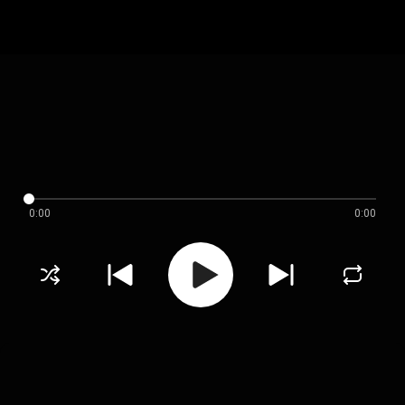
0:00
0:00