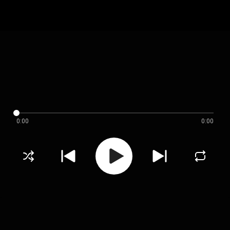
0:00
0:00