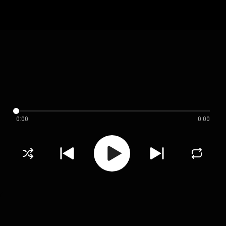
0:00
0:00