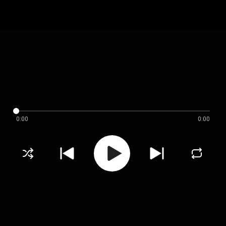
0:00
0:00