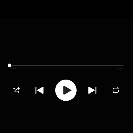
0:00
0:00