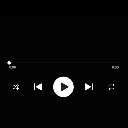
0:00
0:00