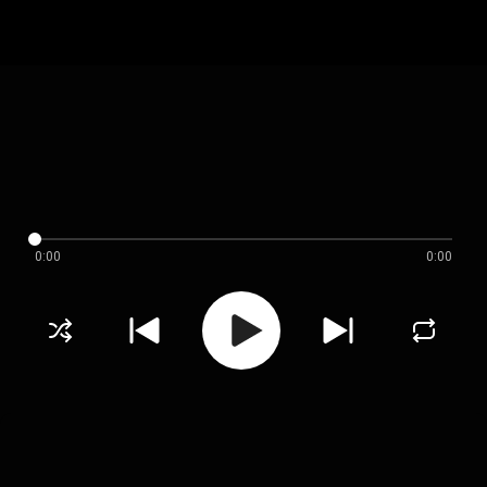
0:00
0:00