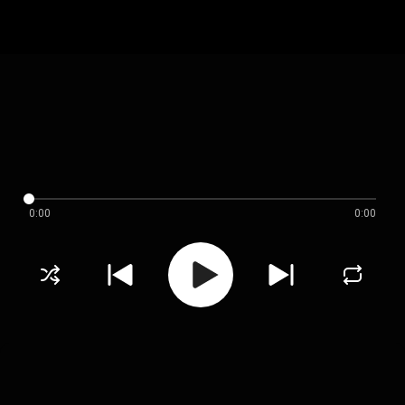
0:00
0:00