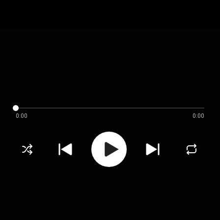
0:00
0:00