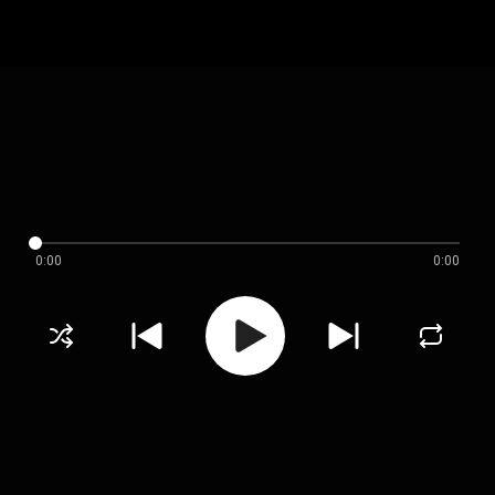
0:00
0:00