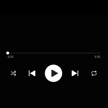
0:00
0:00