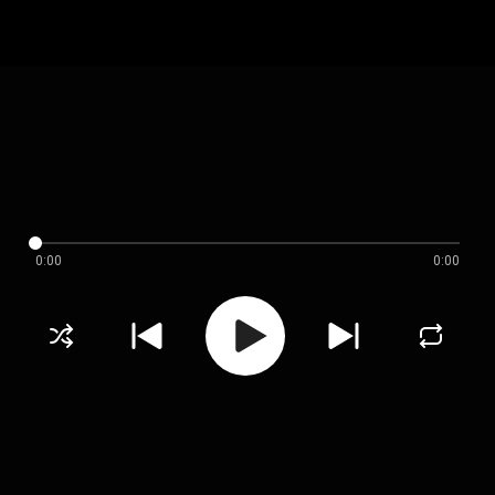
0:00
0:00