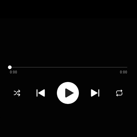
0:00
0:00