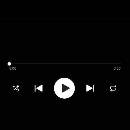
0:00
0:00