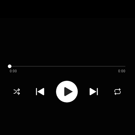
0:00
0:00