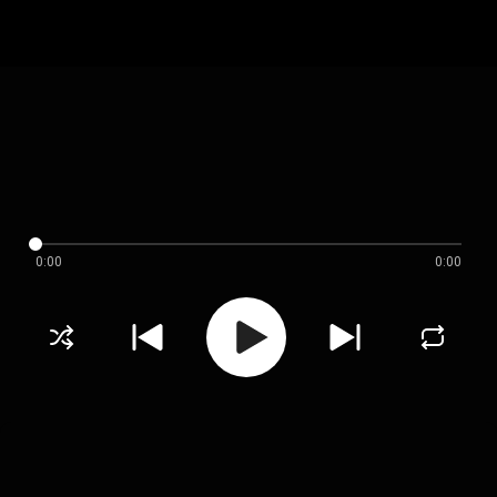
0:00
0:00