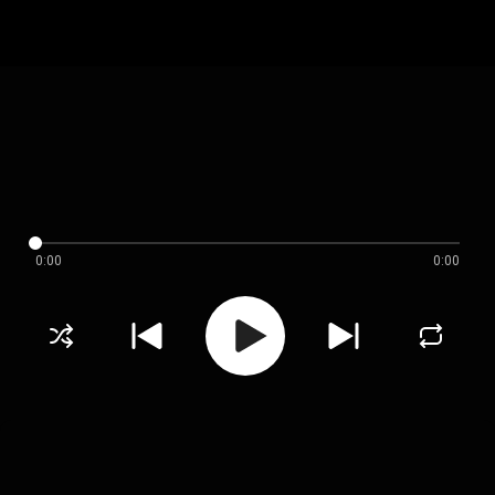
0:00
0:00