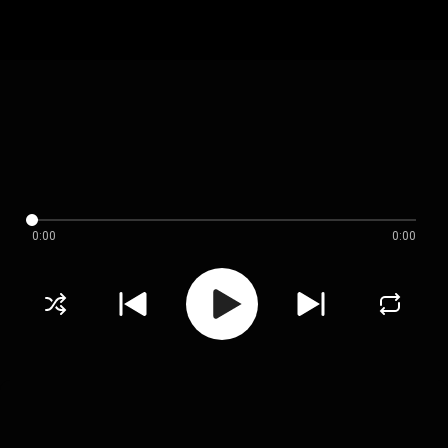
0:00
0:00