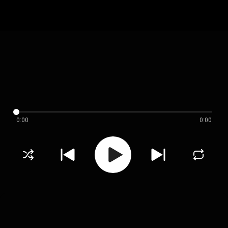
0:00
0:00