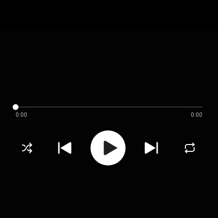
0:00
0:00