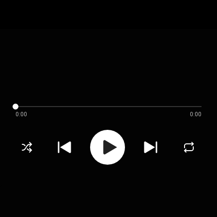
0:00
0:00