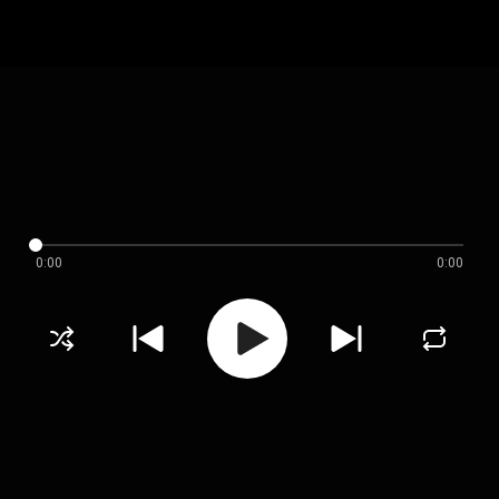
0:00
0:00