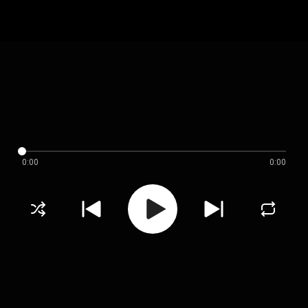
0:00
0:00