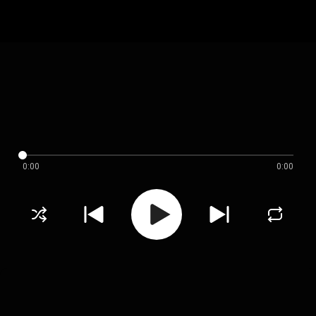
0:00
0:00