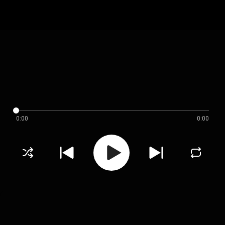
0:00
0:00