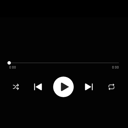
0:00
0:00