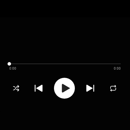
0:00
0:00