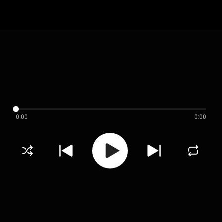
0:00
0:00