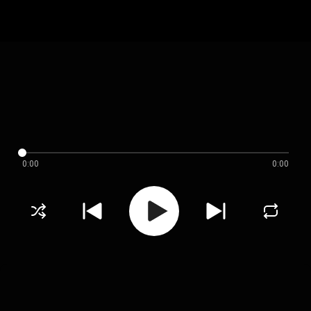
0:00
0:00