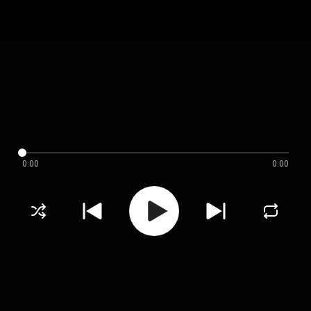
0:00
0:00