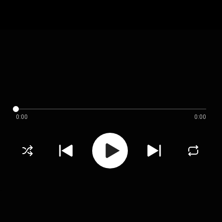
0:00
0:00