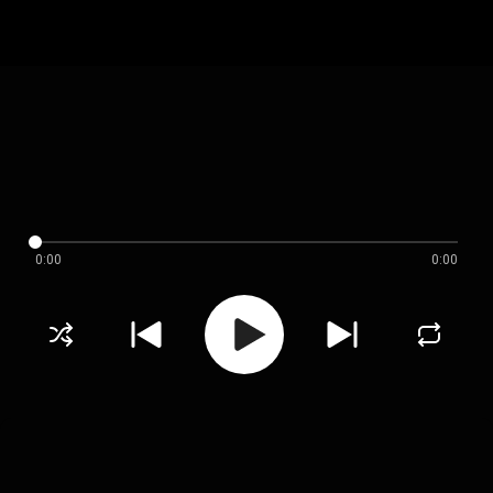
0:00
0:00