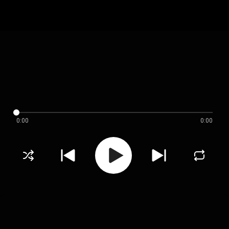
0:00
0:00