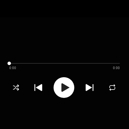
0:00
0:00