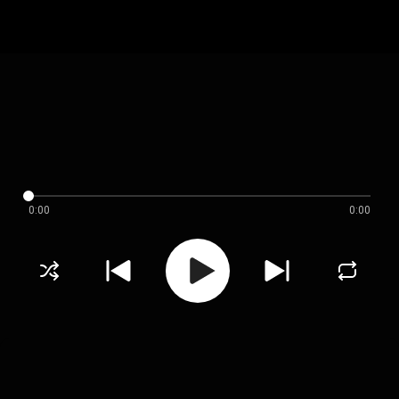
0:00
0:00